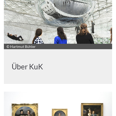
© Hartmut Bühler
Über KuK