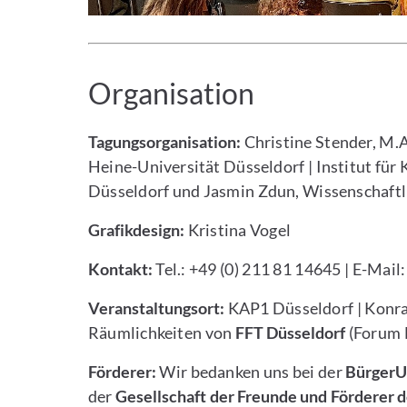
Organisation
Tagungsorganisation:
Christine Stender, M.A
Heine-Universität Düsseldorf | Institut für 
Düsseldorf und Jasmin Zdun, Wissenschaftli
Grafikdesign:
Kristina Vogel
Kontakt:
Tel.: +49 (0) 211 81 14645 | E-Mai
Veranstaltungsort:
KAP1 Düsseldorf | Konra
Räumlichkeiten von
FFT Düsseldorf
(Forum 
F örderer:
Wir bedanken uns bei der
BürgerUn
der
Gesellschaft der Freunde und Förderer