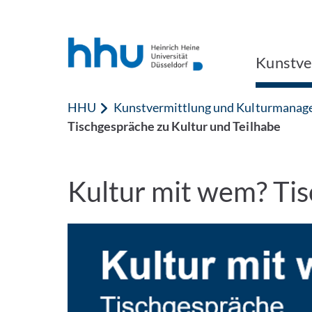
Zum Inhalt springen
Zur Suche springen
Kunstve
HHU
Kunstvermittlung und Kulturmana
Tischgespräche zu Kultur und Teilhabe
Kultur mit wem? Tis