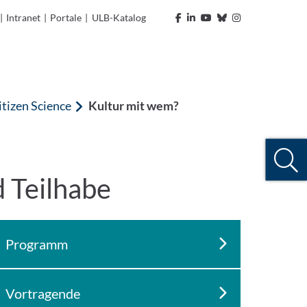
|
Intranet
|
Portale
|
ULB-Katalog
itizen Science
Kultur mit wem?
 Teilhabe
Programm
Vortragende