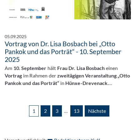
05.09.2025
Vortrag von Dr. Lisa Bosbach bei „Otto
Pankok und das Porträt“ - 10. September
2025
Am
10. September
hält
Frau Dr. Lisa Bosbach
einen
Vortrag
im Rahmen der
zweitägigen Veranstaltung „Otto
Pankok und das Porträt“
in
Hünxe-Drevenack
.…
1
2
3
…
13
Nächste
: Per E-Mail konta