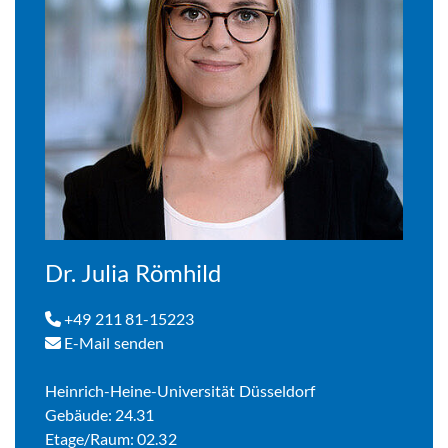
Dr. Julia Römhild
+49 211 81-15223
E-Mail senden
Heinrich-Heine-Universität Düsseldorf
Gebäude: 24.31
Etage/Raum: 02.32